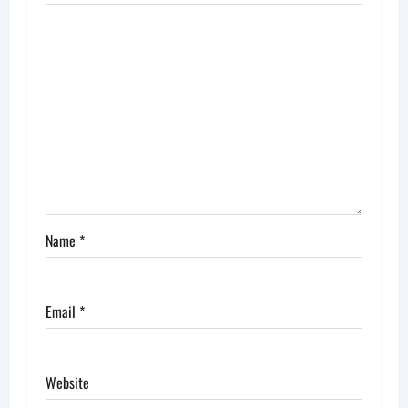
a
t
i
o
n
Name
*
Email
*
Website