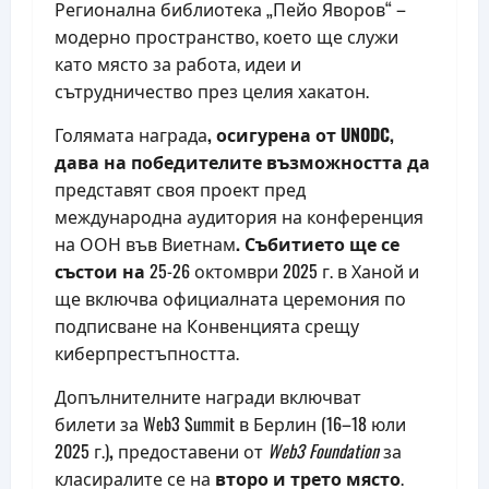
Регионална библиотека „Пейо Яворов“ –
модерно пространство, което ще служи
като място за работа, идеи и
сътрудничество през целия хакатон.
Голямата награда
, осигурена от UNODC,
дава на победителите възможността да
представят своя проект пред
международна аудитория на конференция
на ООН във Виетнам
. Събитието ще се
състои на
25-26 октомври 2025 г. в Ханой и
ще включва официалната церемония по
подписване на Конвенцията срещу
киберпрестъпността.
Допълнителните награди включват
билети
за Web3 Summit в Берлин (16–18 юли
2025 г.)
,
предоставени от
Web3 Foundation
за
класиралите се на
второ и трето място
.