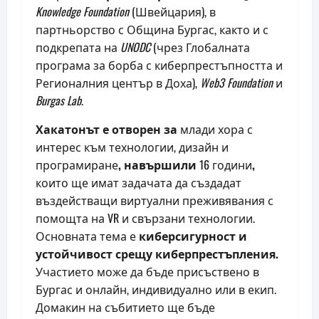
Knowledge Foundation
(Швейцария), в
партньорство с Община Бургас, както и с
подкрепата на
UNODC
(чрез Глобалната
програма за борба с киберпрестъпността и
Регионалния център в Доха),
Web3 Foundation
и
Burgas Lab
.
Хакатонът е отворен за
млади хора с
интерес към технологии, дизайн и
програмиране
, навършили
16 години
,
които ще имат задачата да създадат
въздействащи виртуални преживявания с
помощта на VR и свързани технологии.
Основната тема е
киберсигурност и
устойчивост срещу киберпрестъпления.
Участието може да бъде присъствено в
Бургас и онлайн, индивидуално или в екип.
Домакин на събитието ще бъде