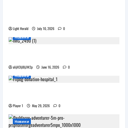
Още една безплатна VR игра за
катерене идва, а пазарът изглежда
препълнен
Light Herald
July 10, 2026
0
Новини
Бъдещите XR очила на Pico наподобяват
дизайна на Apple Vision Pro
alijH3lj8ljJW2p
June 16, 2026
0
Новини
Flip.bg дари реновирани таблети на ИСУЛ
за проекта „Лечебна природа“
Player 1
May 29, 2026
0
Новини