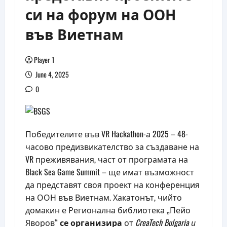
си на форум на ООН
във Виетнам
Player 1
June 4, 2025
0
Победителите във VR Hackathon-а 2025 – 48-
часово предизвикателство за създаване на
VR преживявания, част от програмата на
Black Sea Game Summit – ще имат възможност
да представят своя проект на конференция
на ООН във Виетнам.
Хакатонът, чийто
домакин е Регионална библиотека „Пейо
Яворов“
се организира
от
CreaTech Bulgaria
и