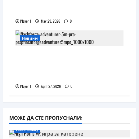
Flip.bg дари реновирани таблети на
ИСУЛ за проекта „Лечебна природа“
Player 1
May 29, 2026
0
Новини
JAR Computers разширява 3D
портфолиото си с висок клас
принтер и достъпни консумативи
за триизмерен печат
Player 1
April 27, 2026
0
МОЖЕ ДА СТЕ ПРОПУСНАЛИ:
Virtual Reality