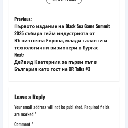
P
Previous:
Първото издание на Black Sea Game Summit
o
2025 събира гейм индустрията от
Югоизточна Европа, млади таланти и
s
технологични визионери в Бургас
t
Next:
Дейвид Кватерник за първи път в
n
България като гост на XR Talks #3
a
v
Leave a Reply
i
Your email address will not be published.
Required fields
g
are marked
*
Comment
*