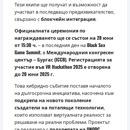
Тези екипи ще получат и възможност да
участват в последващо предизвикателство,
свързано с
блокчейн интеграция
.
Официалната церемония по
награждаването ще се състои на 28 юни
от 15:30 ч.
– в последния ден на
Black Sea
Game Summit
, в
Международния конгресен
център – Бургас (ICCB)
.
Регистрацията за
участие във VR Hackathon 2025 е отворена
до 20 юни 2025 г.
Това хибридно събитие поставя началото
на дългосрочна инициатива, насочена към
подкрепа на новото поколение
създатели на потапящи технологии
,
които използват виртуалната реалност за
решаване на реални проблеми. Проектът
се реализира с
подкрепата на UNODC,