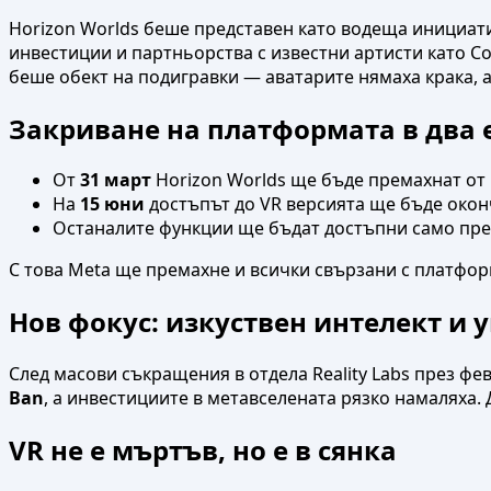
Horizon Worlds беше представен като водеща инициати
инвестиции и партньорства с известни артисти като Col
беше обект на подигравки — аватарите нямаха крака, 
Закриване на платформата в два 
От
31 март
Horizon Worlds ще бъде премахнат от 
На
15 юни
достъпът до VR версията ще бъде окон
Останалите функции ще бъдат достъпни само пре
С това Meta ще премахне и всички свързани с платформ
Нов фокус: изкуствен интелект и 
След масови съкращения в отдела Reality Labs през ф
Ban
, а инвестициите в метавселената рязко намаляха. 
VR не е мъртъв, но е в сянка