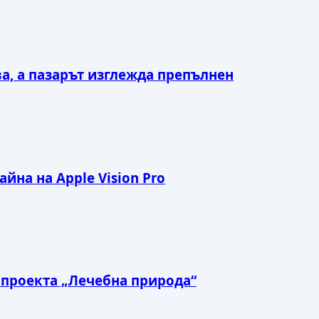
ва, а пазарът изглежда препълнен
йна на Apple Vision Pro
а проекта „Лечебна природа“