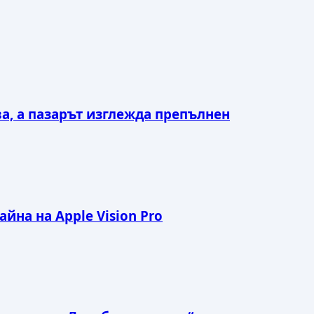
ва, а пазарът изглежда препълнен
йна на Apple Vision Pro