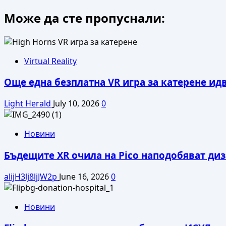
Може да сте пропуснали:
Virtual Reality
Още една безплатна VR игра за катерене ид
Light Herald
July 10, 2026
0
Новини
Бъдещите XR очила на Pico наподобяват диза
alijH3lj8ljJW2p
June 16, 2026
0
Новини