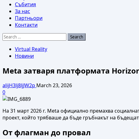
Събития
За нас
Партньори
Контакти
Search
for:
Virtual Reality
Новини
Meta затваря платформата Horizon
alijH3lj8ljJW2p
March 23, 2026
0
На 31 март 2026 г. Meta официално премахва социална
проект, който трябваше да бъде гръбнакът на бъдещат
От флагман до провал