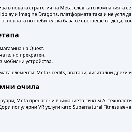
ва в новата стратегия на Meta, след като компанията с
dplay и Imagine Dragons, платформата така и не успя да
а основната потребителска база се състоеше от деца, 
етапа
магазина на Quest.
чателно прекратен.
з мобилни устройства.
ата елементи: Meta Credits, аватари, дигитални дрехи 
умни очила
евруари, Meta пренасочи вниманието си към AI технолог
Дори популярни VR услуги като Supernatural Fitness вече