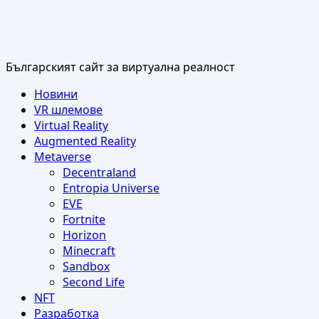
Българският сайт за виртуална реалност
Primary
Новини
Menu
VR шлемове
Virtual Reality
Augmented Reality
Metaverse
Decentraland
Entropia Universe
EVE
Fortnite
Horizon
Minecraft
Sandbox
Second Life
NFT
Разработка