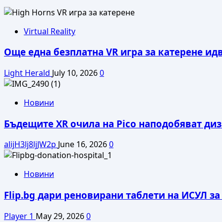
Virtual Reality
Още една безплатна VR игра за катерене ид
Light Herald
July 10, 2026
0
Новини
Бъдещите XR очила на Pico наподобяват диза
alijH3lj8ljJW2p
June 16, 2026
0
Новини
Flip.bg дари реновирани таблети на ИСУЛ з
Player 1
May 29, 2026
0