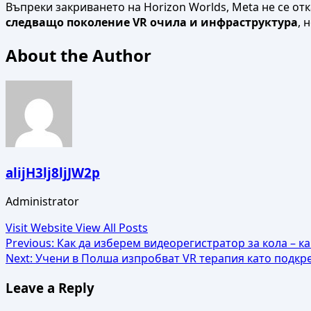
Въпреки закриването на Horizon Worlds, Meta не се о
следващо поколение VR очила и инфраструктура
, 
About the Author
alijH3lj8ljJW2p
Administrator
Visit Website
View All Posts
Post
Previous:
Как да изберем видеорегистратор за кола – кa
Next:
Учени в Полша изпробват VR терапия като подкр
navigation
Leave a Reply