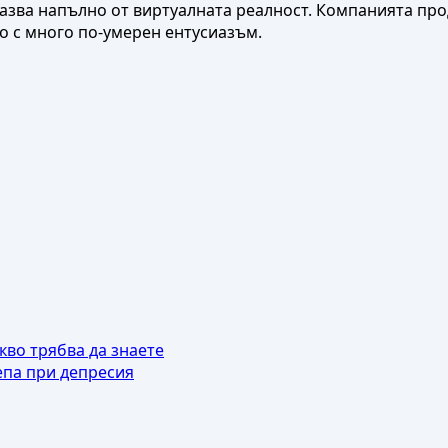
тказва напълно от виртуалната реалност. Компанията пр
но с много по-умерен ентусиазъм.
кво трябва да знаете
епа при депресия